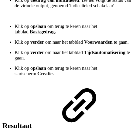
Klik op
Gedrag van indicatieled
. De led volgt de status van
de virtuele output, genoemd 'indicatieled schakelaar'.
Klik op
opslaan
om terug te keren naar het
tabblad
Basisgedrag.
Klik op
verder
om naar het tabblad
Voorwaarden
te gaan.
Klik op
verder
om naar het tabblad
Tijdsautomatisering
te
gaan.
Klik op
opslaan
om terug te keren naar het
startscherm
Creatie.
Resultaat