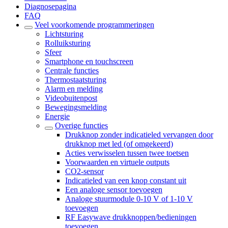
Diagnosepagina
FAQ
Veel voorkomende programmeringen
Lichtsturing
Rolluiksturing
Sfeer
Smartphone en touchscreen
Centrale functies
Thermostaatsturing
Alarm en melding
Videobuitenpost
Bewegingsmelding
Energie
Overige functies
Drukknop zonder indicatieled vervangen door
drukknop met led (of omgekeerd)
Acties verwisselen tussen twee toetsen
Voorwaarden en virtuele outputs
CO2-sensor
Indicatieled van een knop constant uit
Een analoge sensor toevoegen
Analoge stuurmodule 0-10 V of 1-10 V
toevoegen
RF Easywave drukknoppen/bedieningen
toevoegen