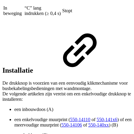
In
“C” lang
Stopt
beweging
indrukken (≥ 0,4 s)
Installatie
De drukknop is voorzien van een eenvoudig klikmechanisme voor
busbekabelingsbedieningen met wandmontage.
De volgende artikelen zijn vereist om een enkelvoudige drukknop te
installeren:
een inbouwdoos (A)
een enkelvoudige muurprint (
550-14110
of
550-141x6
) of een
meervoudige muurprint (
550-14106
of
550-140xx
) (B)