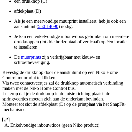
een drukknop (C)
afdekplaat (D)
Als je een meervoudige muurprint installeert, heb je ook een
aansluitunit (
550-14090
) nodig.
Je kan een enkelvoudige inbouwdoos gebruiken om meerdere
drukknoppen (tot drie horizontaal of verticaal) op één locatie
te installeren.
De
muurprints
zijn verkrijgbaar met klauw- en
schroefbevestiging.
Bevestig de drukknop door de aansluitunit op een Niko Home
Control muurprint te klikken.
Via twee contactveertjes zal de drukknop automatisch verbinding
maken met de Niko Home Control bus.
Let erop dat je de drukknop in de juiste richting plaatst: de
springveertjes moeten zich aan de onderkant bevinden.
Monteer tot slot de afdekplaat (D) op de printplaat via het SnapFit-
mechanisme.
A. Enkelvoudige inbouwdoos (geen Niko product)