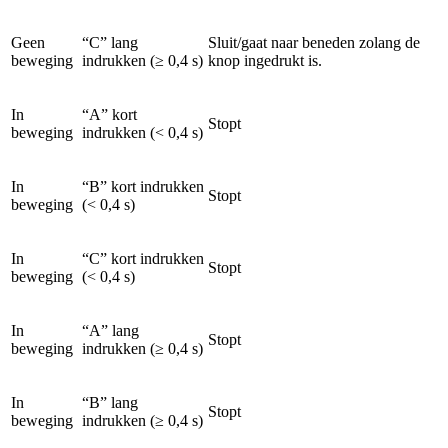
Geen
“C” lang
Sluit/gaat naar beneden zolang de
beweging
indrukken (≥ 0,4 s)
knop ingedrukt is.
In
“A” kort
Stopt
beweging
indrukken (< 0,4 s)
In
“B” kort indrukken
Stopt
beweging
(< 0,4 s)
In
“C” kort indrukken
Stopt
beweging
(< 0,4 s)
In
“A” lang
Stopt
beweging
indrukken (≥ 0,4 s)
In
“B” lang
Stopt
beweging
indrukken (≥ 0,4 s)