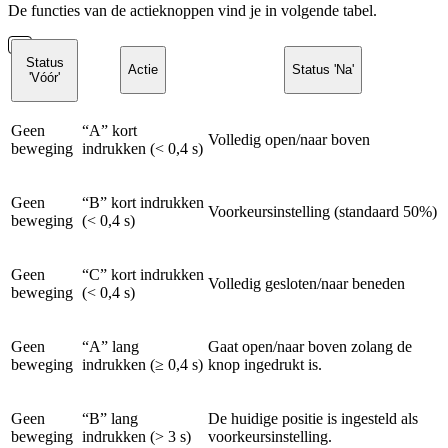
De functies van de actieknoppen vind je in volgende tabel.
Status
Actie
Status 'Na'
'Vóór'
Geen
“A” kort
Volledig open/naar boven
beweging
indrukken (< 0,4 s)
Geen
“B” kort indrukken
Voorkeursinstelling (standaard 50%)
beweging
(< 0,4 s)
Geen
“C” kort indrukken
Volledig gesloten/naar beneden
beweging
(< 0,4 s)
Geen
“A” lang
Gaat open/naar boven zolang de
beweging
indrukken (≥ 0,4 s)
knop ingedrukt is.
Geen
“B” lang
De huidige positie is ingesteld als
beweging
indrukken (> 3 s)
voorkeursinstelling.