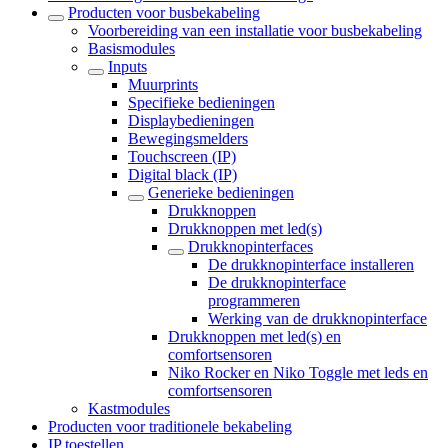
Producten voor busbekabeling
Voorbereiding van een installatie voor busbekabeling
Basismodules
Inputs
Muurprints
Specifieke bedieningen
Displaybedieningen
Bewegingsmelders
Touchscreen (IP)
Digital black (IP)
Generieke bedieningen
Drukknoppen
Drukknoppen met led(s)
Drukknopinterfaces
De drukknopinterface installeren
De drukknopinterface
programmeren
Werking van de drukknopinterface
Drukknoppen met led(s) en
comfortsensoren
Niko Rocker en Niko Toggle met leds en
comfortsensoren
Kastmodules
Producten voor traditionele bekabeling
IP toestellen