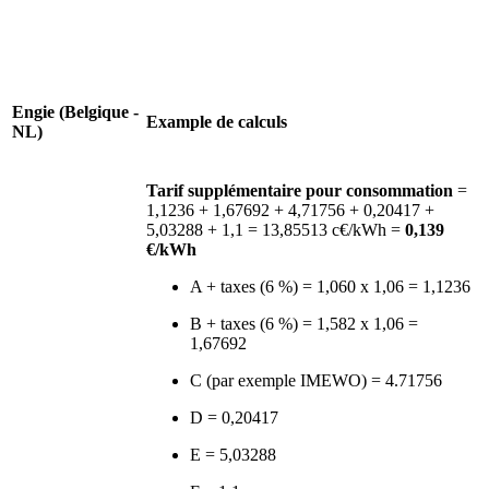
Engie (Belgique -
Example de calculs
NL)
Tarif supplémentaire pour consommation
=
1,1236 + 1,67692 + 4,71756 + 0,20417 +
5,03288 + 1,1 = 13,85513 c€/kWh =
0,139
€/kWh
A + taxes (6 %) = 1,060 x 1,06 = 1,1236
B + taxes (6 %) = 1,582 x 1,06 =
1,67692
C (par exemple IMEWO) = 4.71756
D = 0,20417
E = 5,03288