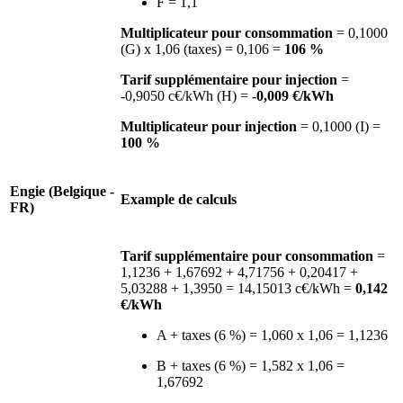
F = 1,1
Multiplicateur pour consommation
= 0,1000
(G) x 1,06 (taxes) = 0,106 =
106 %
Tarif supplémentaire pour injection
=
-0,9050 c€/kWh (H) =
-0,009 €/kWh
Multiplicateur pour injection
= 0,1000 (I) =
100 %
Engie (Belgique -
Example de calculs
FR)
Tarif supplémentaire pour consommation
=
1,1236 + 1,67692 + 4,71756 + 0,20417 +
5,03288 + 1,3950 = 14,15013 c€/kWh =
0,142
€/kWh
A + taxes (6 %) = 1,060 x 1,06 = 1,1236
B + taxes (6 %) = 1,582 x 1,06 =
1,67692