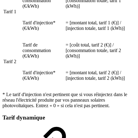
consommation
[consommation totale, tarif 1
(€/kWh)
(kWh)]
Tarif 1
Tarif d'injection*
= [montant total, tarif 1 (€)] /
(€/kWh)
[injection totale, tarif 1 (kWh)]
Tarif de
= [coût total, tarif 2 (€)] /
consommation
[consommation totale, tarif 2
(€/kWh)
(kWh)]
Tarif 2
Tarif d'injection*
= [montant total, tarif 2 (€)] /
(€/kWh)
[injection totale, tarif 2 (kWh)]
* Le tarif d'injection n'est pertinent que si vous réinjectez dans le
réseau l'électricité produite par vos panneaux solaires
photovoltaïques. Entrez « 0 » si cela n'est pas pertinent.
Tarif dynamique