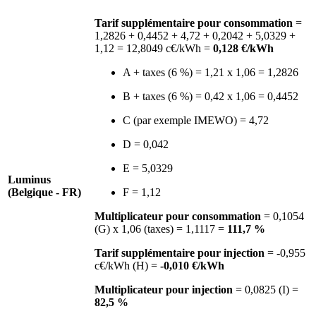
Tarif supplémentaire pour consommation
=
1,2826 + 0,4452 + 4,72 + 0,2042 + 5,0329 +
1,12 = 12,8049 c€/kWh =
0,128 €/kWh
A + taxes (6 %) = 1,21 x 1,06 = 1,2826
B + taxes (6 %) = 0,42 x 1,06 = 0,4452
C (par exemple IMEWO) = 4,72
D = 0,042
E = 5,0329
Luminus
(Belgique - FR)
F = 1,12
Multiplicateur pour consommation
= 0,1054
(G) x 1,06 (taxes) = 1,1117 =
111,7 %
Tarif supplémentaire pour injection
= -0,955
c€/kWh (H) =
-0,010 €/kWh
Multiplicateur pour injection
= 0,0825 (I) =
82,5 %