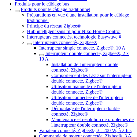
Produits pour le câblage bus
Produits pour le câblage traditionnel
Préparations en vue d'une installation pour le câblage
traditionnel
Principe du réseau Zigbee®
Hub intelligent sans fil pour Niko Home Control
Interrupteurs connectés, technologie Easywave #
Interrupteurs connectés, Zigbee®
Interrupteur simple connecté, Zigbee®, 10 A
Interrupteur double connecté, Zigbee®, 2 x
10 A
Installation de l'interrupteur double
connecté, Zigbee®
Comportement des LED sur l'interrupteur
double connecté, Zigbee®
Utilisation manuelle de l'interrupteur
double connecté, Zigbee®
Utilisation connectée de l'interrupteur
double connecté, Zigbee®
Démontage de l'interrupteur double
connecté, Zigbee®
Maintenance et résolution de problèmes de
l'interrupteur double connecté, Zigbee®
Variateur connecté, Zigbee®, 3 - 200 W, à 2 fils
Commande de moteur connectée, Zigbee®, 3 A