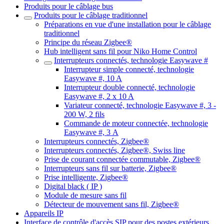
Produits pour le câblage bus
Produits pour le câblage traditionnel
Préparations en vue d'une installation pour le câblage
traditionnel
Principe du réseau Zigbee®
Hub intelligent sans fil pour Niko Home Control
Interrupteurs connectés, technologie Easywave #
Interrupteur simple connecté, technologie
Easywave #, 10 A
Interrupteur double connecté, technologie
Easywave #, 2 x 10 A
Variateur connecté, technologie Easywave #, 3 -
200 W, 2 fils
Commande de moteur connectée, technologie
Easywave #, 3 A
Interrupteurs connectés, Zigbee®
Interrupteurs connectés, Zigbee®, Swiss line
Prise de courant connectée commutable, Zigbee®
Interrupteurs sans fil sur batterie, Zigbee®
Prise intelligente, Zigbee®
Digital black ( IP )
Module de mesure sans fil
Détecteur de mouvement sans fil, Zigbee®
Appareils IP
Interface de contrôle d'accès SIP pour des postes extérieurs