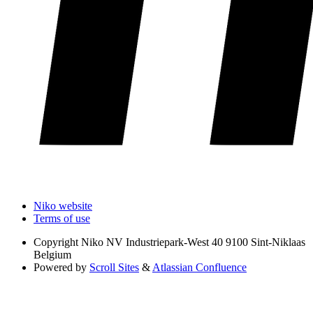
Niko website
Terms of use
Copyright
Niko NV Industriepark-West 40 9100 Sint-Niklaas
Belgium
Powered by
Scroll Sites
&
Atlassian Confluence