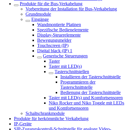
Produkte für die Bus-Verkabelung
Vorbereitung der Installation für Bus-Verkabelung
Grundmodule
Eingänge
Wandmontierte Platinen
Spezifische Bedienelemente
Display-Steuerelemente
Bewegungsmelder
Touchscreen (IP)
Digital black (IP) 1
Generische Steuerungen
Taster
Taster mit LED(s)
Tasterschnittstellen
Installieren der Tasterschnittstelle
Programmieren der
Tasterschnittstelle
Bedienung der Tasterschnittstelle
Taster mit LED(s) und Komfortsensoren
Niko Rocker und Niko Toggle mit LEDs
und Komfortsensoren
Schaltschrankmodule
Produkte für herkömmliche Verkabelung
IP-Geräte
SIP-Zugangskontroll-Schnittstelle für analoge Video-