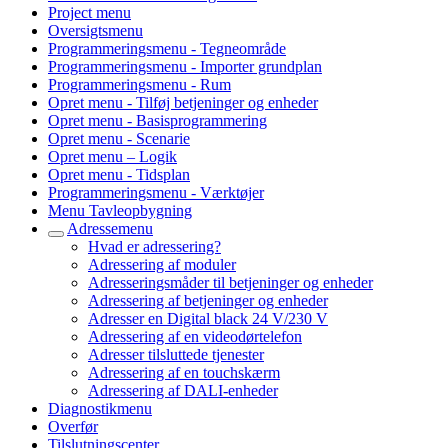
Project menu
Oversigtsmenu
Programmeringsmenu - Tegneområde
Programmeringsmenu - Importer grundplan
Programmeringsmenu - Rum
Opret menu - Tilføj betjeninger og enheder
Opret menu - Basisprogrammering
Opret menu - Scenarie
Opret menu – Logik
Opret menu - Tidsplan
Programmeringsmenu - Værktøjer
Menu Tavleopbygning
Adressemenu
Hvad er adressering?
Adressering af moduler
Adresseringsmåder til betjeninger og enheder
Adressering af betjeninger og enheder
Adresser en Digital black 24 V/230 V
Adressering af en videodørtelefon
Adresser tilsluttede tjenester
Adressering af en touchskærm
Adressering af DALI-enheder
Diagnostikmenu
Overfør
Tilslutningscenter