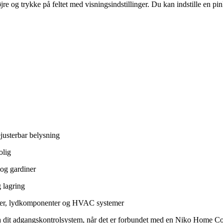
øjre og trykke på feltet med visningsindstillinger. Du kan indstille en p
justerbar belysning
olig
 og gardiner
 lagring
lader, lydkomponenter og HVAC systemer
dit adgangskontrolsystem, når det er forbundet med en Niko Home Con