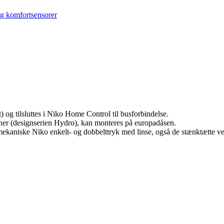
g komfortsensorer
) og tilsluttes i Niko Home Control til busforbindelse.
oner (designserien Hydro), kan monteres på europadåsen.
kaniske Niko enkelt- og dobbelttryk med linse, også de stænktætte ver