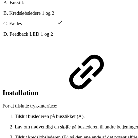
A. Busstik
B. Kredsløbsledere 1 og 2
C. Fælles
D. Feedback LED 1 og 2
Installation
For at tilslutte tryk-interface:
Tilslut buslederen på busstikket (A).
Lav om nødvendigt en sløjfe på buslederen til andre betjeninge
Tilslut kredsløbslederen (B) på den ene ende af det potentialfr