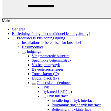
Main
Generelt
Busledningsføring eller traditionel ledningsføring?
Produkter til busledningsføring
Installationsforberedelser for buskabel
Basismoduler
Indgange
Vægmonterede busprint
Specifikke betjeningstryk
Vis betjeningstryk
Bevægelsessensorer
Touchskærm (IP)
Digital black (IP)
Generiske betjeninger
Tryk
Tryk med LED('er)
Tryk interface
Installering af tryk interface
Programmering af tryk interface
Betjening af trykinterface