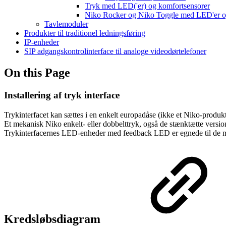
Tryk med LED('er) og komfortsensorer
Niko Rocker og Niko Toggle med LED'er o
Tavlemoduler
Produkter til traditionel ledningsføring
IP-enheder
SIP adgangskontrolinterface til analoge videodørtelefoner
On this Page
Installering af tryk interface
Trykinterfacet kan sættes i en enkelt europadåse (ikke et Niko-produkt
Et mekanisk Niko enkelt- eller dobbelttryk, også de stænktætte versi
Trykinterfacernes LED-enheder med feedback LED er egnede til de me
Kredsløbsdiagram