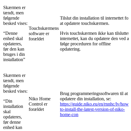
Skærmen er
tændt, men
følgende
Tilslut din installation til internettet for
besked vises:
at opdatere touchskærmen.
Touchskærmens
“Denne
Hvis touchskærmen ikke kan tilsluttes
software er
enhed skal
internettet, kan du opdatere den ved at
forældet
opdateres,
følge proceduren for offline
før den kan
opdatering.
bruges i din
installation”
Skærmen er
tændt, men
følgende
besked vises:
Brug programmeringssoftwaren til at
Niko Home
opdatere din installation, se:
“Din
Control er
https://guide.niko.eu/en/rnnhc/lv/how-
installation
forældet
to-install-the-latest-version-of-niko-
skal
home-con
opdateres,
før denne
enhed kan