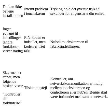
Du kan ikke
Internt problem
Tryk og hold det øverste tryk i 5
betjene
i touchskærm
sekunder for at genstarte din enhed.
installationen
Ingen
adgang til
PIN-koden er
indstillinger
indstillet, men
Nulstil touchskærmen til
(andre
koden er gået
fabriksindstillinger.
funktioner
tabt
virker stadig)
Skærmen er
tændt, men
Kontroller, om
følgende
netværkskommunikation er mulig
besked vises:
Tilslutningsfejl
mellem touchskærmen og
controlleren eller hub'en. Begge skal
“Kontroller
være forbundet med samme netværk.
din
forbindelse”