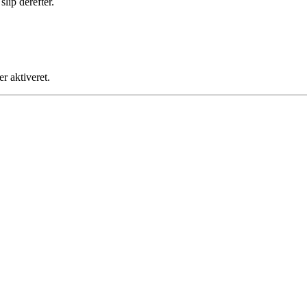
lip derefter.
r aktiveret.