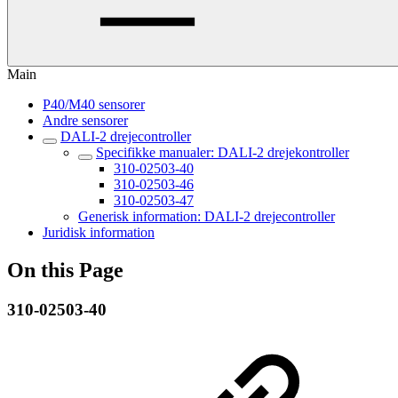
Main
P40/M40 sensorer
Andre sensorer
DALI-2 drejecontroller
Specifikke manualer: DALI-2 drejekontroller
310-02503-40
310-02503-46
310-02503-47
Generisk information: DALI-2 drejecontroller
Juridisk information
On this Page
310-02503-40