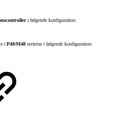
nscontroller
i følgende konfiguration:
er i
P48/M48
serierne i følgende konfiguration: