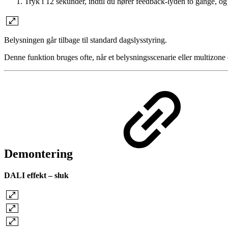
Tryk i 12 sekunder, indtil du hører feedback-lyden to gange, og s
Belysningen går tilbage til standard dagslysstyring.
Denne funktion bruges ofte, når et belysningsscenarie eller multizone e
Demontering
DALI effekt – sluk