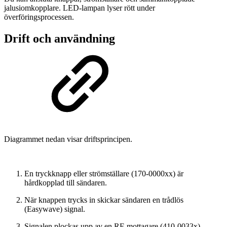
jalusiomkopplare. LED-lampan lyser rött under
överföringsprocessen.
Drift och användning
Diagrammet nedan visar driftsprincipen.
En tryckknapp eller strömställare (170-0000xx) är
hårdkopplad till sändaren.
När knappen trycks in skickar sändaren en trådlös
(Easywave) signal.
Signalen plockas upp av en RF-mottagare (410-0033x).