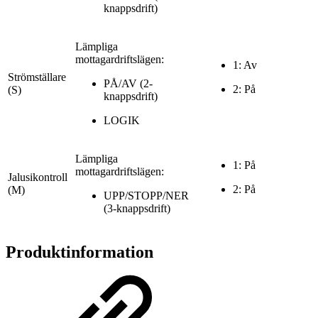
knappsdrift)
Lämpliga
mottagardriftslägen:
1: Av
Strömställare
PÅ/AV (2-
2: På
(S)
knappsdrift)
LOGIK
Lämpliga
1: På
mottagardriftslägen:
Jalusikontroll
2: På
(M)
UPP/STOPP/NER
(3-knappsdrift)
Produktinformation