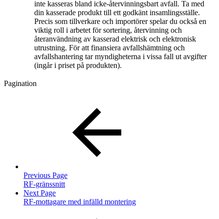
inte kasseras bland icke-återvinningsbart avfall. Ta med
din kasserade produkt till ett godkänt insamlingsställe.
Precis som tillverkare och importörer spelar du också en
viktig roll i arbetet för sortering, återvinning och
återanvändning av kasserad elektrisk och elektronisk
utrustning. För att finansiera avfallshämtning och
avfallshantering tar myndigheterna i vissa fall ut avgifter
(ingår i priset på produkten).
Pagination
Previous Page
RF-gränssnitt
Next Page
RF-mottagare med infälld montering