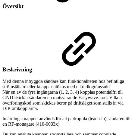
Översikt
Beskrivning
Med denna inbyggda sändare kan funktionaliteten hos befintliga
strömställare eller knappar utökas med ett radiogränssnitt.
När en av de fyra ingångarna (1, 2, 3, 4) kopplas potentialfri till
GND skickar sändaren en motsvarande Easywave-kod. Vilken
överföringskod som skickas beror på driftsläget som ställs in via
DIP-omkopplarna.
Inlärningsknappen används för att parkoppla (teach-in) sändaren till
en RF-mottagare (410-0033x).
Du kan ansluta knappar, strömställare och sammankopplade