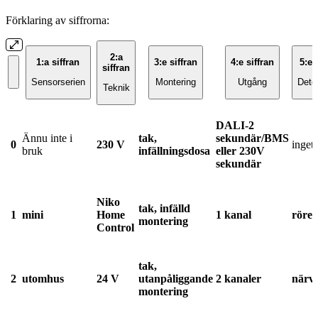
Förklaring av siffrorna:
2:a
1:a siffran
3:e siffran
4:e siffran
5:e 
siffran
Sensorserien
Montering
Utgång
Dete
Teknik
DALI-2
Ännu inte i
tak,
sekundär/BMS
0
230 V
inget
bruk
infällningsdosa
eller 230V
sekundär
Niko
tak, infälld
1
mini
Home
1 kanal
rörel
montering
Control
tak,
2
utomhus
24 V
utanpåliggande
2 kanaler
närv
montering