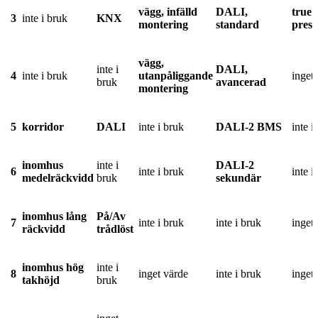
vägg, infälld
DALI,
true
3
inte i bruk
KNX
montering
standard
prese
vägg,
inte i
DALI,
4
inte i bruk
utanpåliggande
inget
bruk
avancerad
montering
5
korridor
DALI
inte i bruk
DALI-2 BMS
inte i
inomhus
inte i
DALI-2
6
inte i bruk
inte i
medelräckvidd
bruk
sekundär
inomhus lång
På/Av
7
inte i bruk
inte i bruk
inget
räckvidd
trådlöst
inomhus hög
inte i
8
inget värde
inte i bruk
inget
takhöjd
bruk