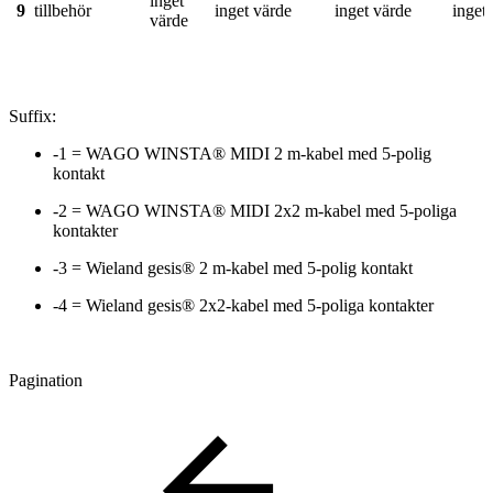
inget
9
tillbehör
inget värde
inget värde
inget
värde
Suffix:
-1 = WAGO WINSTA® MIDI 2 m-kabel med 5-polig
kontakt
-2 = WAGO WINSTA® MIDI 2x2 m-kabel med 5-poliga
kontakter
-3 = Wieland gesis® 2 m-kabel med 5-polig kontakt
-4 = Wieland gesis® 2x2-kabel med 5-poliga kontakter
Pagination