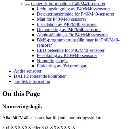
Generisk information: P40/M40-sensorer
Ledningsdragning av P40/M40-sensorer
Detekteringsområde för P40/M40-sensorer
Mått för P40/M40-sensorer
Installation av P40/M40-sensorer
Demontering av P40/M40-sensorer
Appinställningar för P40/M40-sensorer
BMS-programvaruinställningar för P40/M40-
sensorer
LED-beteende för P40/M40-sensorer
Felsökning av P40/M40-sensorer
Numreringslogik
Förklaring av förkortningar
Andra sensorer
DALI-2 roterande kontroller
Juridisk information
On this Page
Numreringslogik
Alla P40/M40-sensorer har följande numreringsstruktur.
353-XXXXXX eller 353-XXXXXX-X