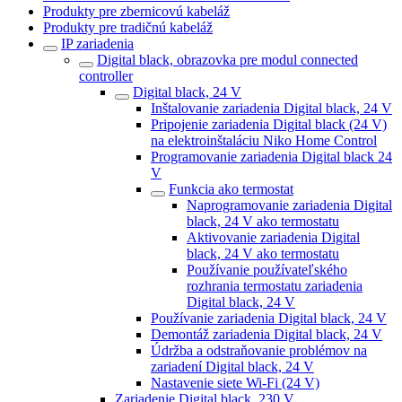
Produkty pre zbernicovú kabeláž
Produkty pre tradičnú kabeláž
IP zariadenia
Digital black, obrazovka pre modul connected
controller
Digital black, 24 V
Inštalovanie zariadenia Digital black, 24 V
Pripojenie zariadenia Digital black (24 V)
na elektroinštaláciu Niko Home Control
Programovanie zariadenia Digital black 24
V
Funkcia ako termostat
Naprogramovanie zariadenia Digital
black, 24 V ako termostatu
Aktivovanie zariadenia Digital
black, 24 V ako termostatu
Používanie používateľského
rozhrania termostatu zariadenia
Digital black, 24 V
Používanie zariadenia Digital black, 24 V
Demontáž zariadenia Digital black, 24 V
Údržba a odstraňovanie problémov na
zariadení Digital black, 24 V
Nastavenie siete Wi-Fi (24 V)
Zariadenie Digital black, 230 V