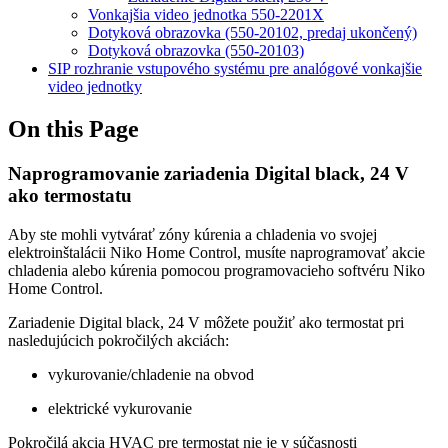
Vonkajšia video jednotka 550-2201X
Dotyková obrazovka (550-20102, predaj ukončený)
Dotyková obrazovka (550-20103)
SIP rozhranie vstupového systému pre analógové vonkajšie
video jednotky
On this Page
Naprogramovanie zariadenia Digital black, 24 V
ako termostatu
Aby ste mohli vytvárať zóny kúrenia a chladenia vo svojej
elektroinštalácii Niko Home Control, musíte naprogramovať akcie
chladenia alebo kúrenia pomocou programovacieho softvéru Niko
Home Control.
Zariadenie Digital black, 24 V môžete použiť ako termostat pri
nasledujúcich pokročilých akciách:
vykurovanie/chladenie na obvod
elektrické vykurovanie
Pokročilá akcia HVAC pre termostat nie je v súčasnosti