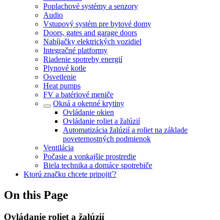
Poplachové systémy a senzory
Audio
Vstupový systém pre bytové domy
Doors, gates and garage doors
Nabíjačky elektrických vozidiel
Integračné platformy
Riadenie spotreby energií
Plynové kotle
Osvetlenie
Heat pumps
FV a batériové meniče
Okná a okenné krytiny
Ovládanie okien
Ovládanie roliet a žalúzií
Automatizácia žalúzií a roliet na základe
poveternostných podmienok
Ventilácia
Počasie a vonkajšie prostredie
Biela technika a domáce spotrebiče
Ktorú značku chcete pripojiť?
On this Page
Ovládanie roliet a žalúzií