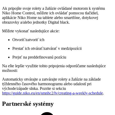
Ak pripojíte svoje rolety a žalúzie ovládané motorom k systému
Niko Home Control, môžete ich ovládať pomocou tlačidiel,
aplikácie Niko Home na tablete alebo smartfóne, dotykovej
obrazovky a/alebo jednotky Digital black.
Môžete vykonať nasledujúce akcie:
Otvoriť/zatvoriť ich
Prestať ich otvárať/zatvárať v medzipozícii
Prejsť na preddefinovanú pozíciu
Na ešte lepšie využitie tohto pripojenia odporúčame nasledujúce
možnosti:
Automaticky otvárajte a zatvárajte rolety a žalúzie na základe
týždenného časového harmonogramu alebo udalostí pri
východe/západe slnka. Pozrite si sekciu
https://guide.niko.eu/en/smnhc2/lv/creating-a-weekly-schedule
.
Partnerské systémy