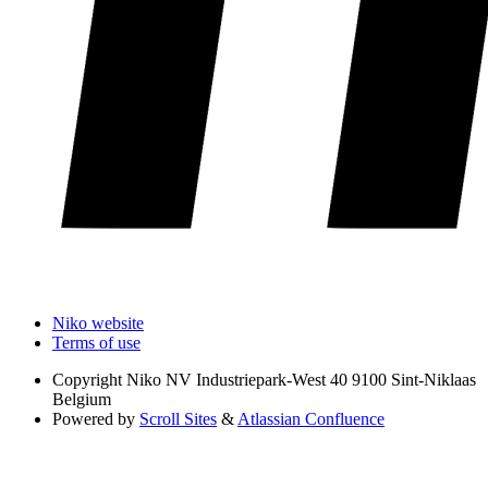
Niko website
Terms of use
Copyright
Niko NV Industriepark-West 40 9100 Sint-Niklaas
Belgium
Powered by
Scroll Sites
&
Atlassian Confluence