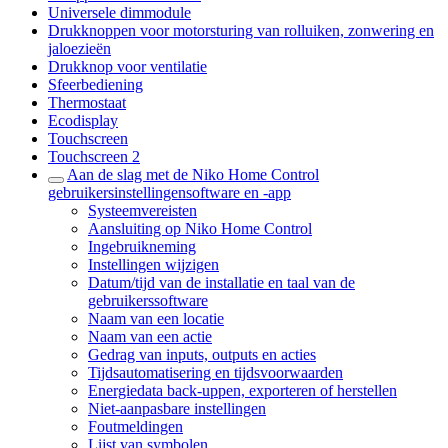
Universele dimmodule
Drukknoppen voor motorsturing van rolluiken, zonwering en
jaloezieën
Drukknop voor ventilatie
Sfeerbediening
Thermostaat
Ecodisplay
Touchscreen
Touchscreen 2
Aan de slag met de Niko Home Control
gebruikersinstellingensoftware en -app
Systeemvereisten
Aansluiting op Niko Home Control
Ingebruikneming
Instellingen wijzigen
Datum/tijd van de installatie en taal van de
gebruikerssoftware
Naam van een locatie
Naam van een actie
Gedrag van inputs, outputs en acties
Tijdsautomatisering en tijdsvoorwaarden
Energiedata back-uppen, exporteren of herstellen
Niet-aanpasbare instellingen
Foutmeldingen
Lijst van symbolen