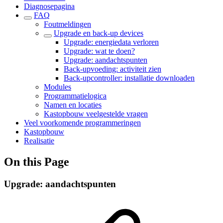
Diagnosepagina
FAQ
Foutmeldingen
Upgrade en back-up devices
Upgrade: energiedata verloren
Upgrade: wat te doen?
Upgrade: aandachtspunten
Back-upvoeding: activiteit zien
Back-upcontroller: installatie downloaden
Modules
Programmatielogica
Namen en locaties
Kastopbouw veelgestelde vragen
Veel voorkomende programmeringen
Kastopbouw
Realisatie
On this Page
Upgrade: aandachtspunten