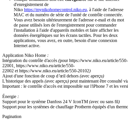
d'enregistrement de
Niko
https://mynikohomecontrol.niko.eu,
à l'aide de l'adresse
MAC et du numéro de série de l'unité de contrôle connectée.
Vous avez besoin ultérieurement de l'adresse e-mail et du mot
de passe utilisés lors de l'enregistrement pour commander
l'installation à l'aide d'appareils mobiles et faire afficher les
données énergétiques sur les écrans tactiles. Pour les deux
applications, vous avez, en outre, besoin d'une connexion
Internet active.
Application
Niko
Home
:
Intégration
du
contrôle
d
'
accès
(
pour
https
:
//
www
.
niko
.
eu
/
article
/
550
-
22001
,
https
:
//
www
.
niko
.
eu
/
article
/
550
-
22002
et
https
:
//
www
.
niko
.
eu
/
article
/
550
-
20102
)
Ajout
d
'
une
fonction
de
coup
d
’
œil
dehors
(
avec
aperçu
)
L
'
historique
des
appels
(
avec
aperçu
)
peut
maintenant
être
consulté
vi
Important
:
le
contrôle
d
'
accès
est
impossible
sur
l
'
iPhone
7
et
les
vers
Énergie
:
Support
pour
le
système
Danfoss
24
V
IconTM
(
avec
ou
sans
fil
)
Support
pour
les
systèmes
de
chauffage
Protherm
équipés
d
'
un
thermo
Pagination