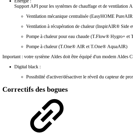
Énergie
:
Support
API
pour
les
systèmes
de
chauffage
et
de
ventilation
A
Ventilation
mécanique
centralisée
(EasyHOME
PureAIR
Ventilation
à
récupération
de
chaleur
(InspirAIR®
Side
e
Pompe
à
chaleur
pour
eau
chaude
(T
.
Flow®
Hygro+
et
Pompe
à
chaleur
(T
.
One®
AIR
et
T
.
One®
AquaAIR)
Important
:
votre
système
Aldes
doit
être
équipé
d'un
modem
Aldes
C
Digital
black
:
Possibilité
d'activer
/
désactiver
le
réveil
du
capteur
de
pro
Correctifs des bogues