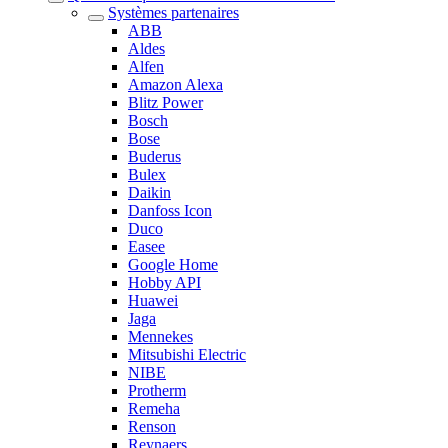
Systèmes partenaires
ABB
Aldes
Alfen
Amazon Alexa
Blitz Power
Bosch
Bose
Buderus
Bulex
Daikin
Danfoss Icon
Duco
Easee
Google Home
Hobby API
Huawei
Jaga
Mennekes
Mitsubishi Electric
NIBE
Protherm
Remeha
Renson
Reynaers