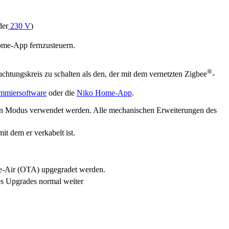
er
230 V
)
ome-App fernzusteuern.
®
chtungskreis zu schalten als den, der mit dem vernetzten Zigbee
-
mmiersoftware
oder die
Niko Home-App
.
zten Modus verwendet werden. Alle mechanischen Erweiterungen des
it dem er verkabelt ist.
The-Air (OTA) upgegradet werden.
es Upgrades normal weiter