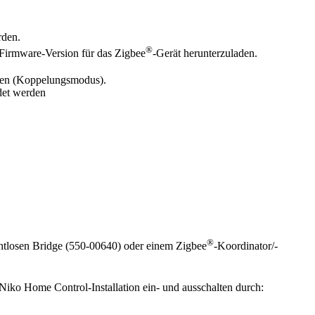
rden.
®
 Firmware-Version für das Zigbee
-Gerät herunterzuladen.
ten (Koppelungsmodus).
det werden
®
ahtlosen Bridge
(
550-00640
)
oder einem Zigbee
-Koordinator/-
Niko Home Control-Installation ein- und ausschalten durch: