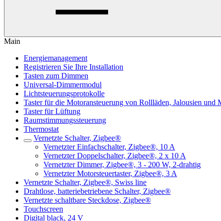
Main
Energiemanagement
Registrieren Sie Ihre Installation
Tasten zum Dimmen
Universal-Dimmermodul
Lichtsteuerungsprotokolle
Taster für die Motoransteuerung von Rollläden, Jalousien und 
Taster für Lüftung
Raumstimmungssteuerung
Thermostat
Vernetzte Schalter, Zigbee®
Vernetzter Einfachschalter, Zigbee®, 10 A
Vernetzter Doppelschalter, Zigbee®, 2 x 10 A
Vernetzter Dimmer, Zigbee®, 3 - 200 W, 2-drahtig
Vernetzter Motorsteuertaster, Zigbee®, 3 A
Vernetzte Schalter, Zigbee®, Swiss line
Drahtlose, batteriebetriebene Schalter, Zigbee®
Vernetzte schaltbare Steckdose, Zigbee®
Touchscreen
Digital black, 24 V