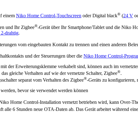
®
uf einem
Niko Home Control-Touchscreen
oder Digital black
(
24 V
od
®
ten und Ihr Zigbee
-Gerät über Ihr Smartphone/Tablet und die Niko H
 2-drahtig
.
eiterungen vom eingebauten Kontakt zu trennen und einen anderen Beleu
Schaltkontakts und der Steuerungen über die
Niko Home Control-Progra
e mit der Erweiterungsklemme verkabelt sind, können auch im vernet
®
 das gleiche Verhalten auf wie der vernetzte Schalter, Zigbee
.
®
gsschalter separat vom Verhalten des Zigbee
-Geräts zu konfigurieren, m
t werden, bevor sie verwendet werden können
 Niko Home Control-Installation vernetzt betrieben wird, kann Over-
uft alle 6 Stunden neue OTA-Daten ab. Das Gerät arbeitet während ein