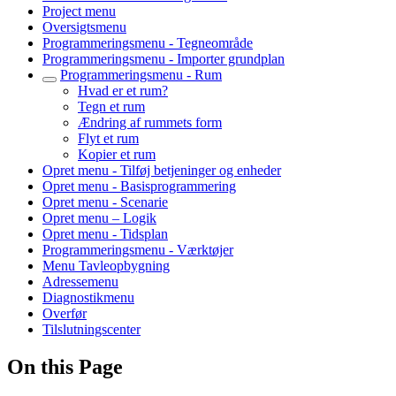
Project menu
Oversigtsmenu
Programmeringsmenu - Tegneområde
Programmeringsmenu - Importer grundplan
Programmeringsmenu - Rum
Hvad er et rum?
Tegn et rum
Ændring af rummets form
Flyt et rum
Kopier et rum
Opret menu - Tilføj betjeninger og enheder
Opret menu - Basisprogrammering
Opret menu - Scenarie
Opret menu – Logik
Opret menu - Tidsplan
Programmeringsmenu - Værktøjer
Menu Tavleopbygning
Adressemenu
Diagnostikmenu
Overfør
Tilslutningscenter
On this Page