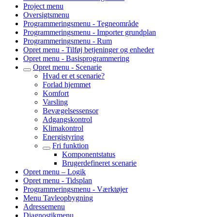
Project menu
Oversigtsmenu
Programmeringsmenu - Tegneområde
Programmeringsmenu - Importer grundplan
Programmeringsmenu - Rum
Opret menu - Tilføj betjeninger og enheder
Opret menu - Basisprogrammering
Opret menu - Scenarie
Hvad er et scenarie?
Forlad hjemmet
Komfort
Varsling
Bevægelsessensor
Adgangskontrol
Klimakontrol
Energistyring
Fri funktion
Komponentstatus
Brugerdefineret scenarie
Opret menu – Logik
Opret menu - Tidsplan
Programmeringsmenu - Værktøjer
Menu Tavleopbygning
Adressemenu
Diagnostikmenu