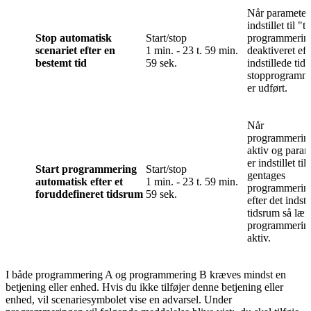
Når parameter
indstillet til "
Stop automatisk
Start/stop
programmerin
scenariet efter en
1 min. - 23 t. 59 min.
deaktiveret eft
bestemt tid
59 sek.
indstillede tid,
stopprogramm
er udført.
Når
programmerin
aktiv og para
er indstillet ti
Start programmering
Start/stop
gentages
automatisk efter et
1 min. - 23 t. 59 min.
programmerin
foruddefineret tidsrum
59 sek.
efter det indsti
tidsrum så læ
programmerin
aktiv.
I både programmering A og programmering B kræves mindst en
betjening eller enhed. Hvis du ikke tilføjer denne betjening eller
enhed, vil scenariesymbolet vise en advarsel. Under