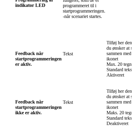
fungerer, som de er
indikator LED
programmeret til i
startprogrammeringen.
-når scenariet startes.
Tilføj her den 
du ønsker at s
Feedback når
sammen med a
Tekst
startprogrammeringen
ikonet
er aktiv.
Max. 20 tegn
Standard tekst
Aktiveret
Tilføj her den 
du ønsker at s
Feedback når
sammen med a
Tekst
startprogrammeringen
ikonet
ikke er aktiv.
Maks. 20 tegn
Standard tekst
Deaktiveret