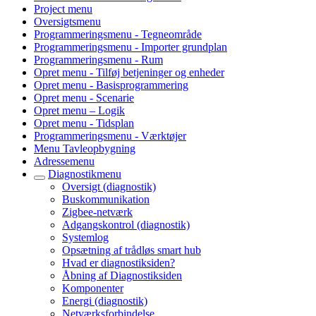
Project menu
Oversigtsmenu
Programmeringsmenu - Tegneområde
Programmeringsmenu - Importer grundplan
Programmeringsmenu - Rum
Opret menu - Tilføj betjeninger og enheder
Opret menu - Basisprogrammering
Opret menu - Scenarie
Opret menu – Logik
Opret menu - Tidsplan
Programmeringsmenu - Værktøjer
Menu Tavleopbygning
Adressemenu
Diagnostikmenu
Oversigt (diagnostik)
Buskommunikation
Zigbee-netværk
Adgangskontrol (diagnostik)
Systemlog
Opsætning af trådløs smart hub
Hvad er diagnostiksiden?
Åbning af Diagnostiksiden
Komponenter
Energi (diagnostik)
Netværksforbindelse