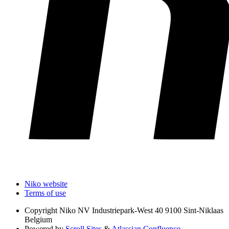
Niko website
Terms of use
Copyright
Niko NV Industriepark-West 40 9100 Sint-Niklaas
Belgium
Powered by
Scroll Sites
&
Atlassian Confluence