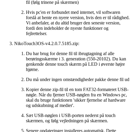
fil (følg trinene på skærmen)
Hvis pc'en er forbundet med internet, vil softwaren
forslå at hente en nyere version, hvis den er til rådighed.
Vi anbefaler, at du altid bruger den seneste version,
fordi den indeholder de nyeste funktioner og
fejlrettelser.
NikoTouch3OS-v4.2.0.7.5185.zip:
Du har brug for denne fil til ibrugtagning af alle
berøringsskærme i 3. generation (550-20102). Du kan
genkende denne touch skærm på LED i øverste højre
hjørne.
Du må under ingen omstændigheder pakke denne fil ud
Kopier denne zip-fil til en tom FAT32-formateret USB-
nøgle. Når du fjerner USB-nøglen fra en Windows pc,
skal du bruge funktionen 'sikker fjernelse af hardware
og udskubning af medier'.
Sæt USB-nøglen i USB-porten nederst på touch
skærmen, og følg vejledningen på skærmen.
Senere opdateringer installeres automatisk. Dette