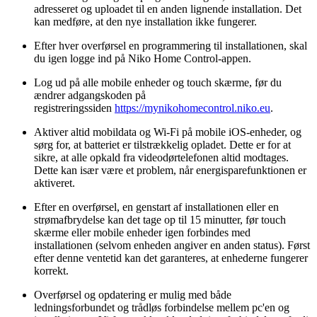
adresseret og uploadet til en anden lignende installation. Det
kan medføre, at den nye installation ikke fungerer.
Efter hver overførsel en programmering til installationen, skal
du igen logge ind på Niko Home Control-appen.
Log ud på alle mobile enheder og touch skærme, før du
ændrer adgangskoden på
registreringssiden
https://mynikohomecontrol.niko.eu
.
Aktiver altid mobildata og Wi-Fi på mobile iOS-enheder, og
sørg for, at batteriet er tilstrækkelig opladet. Dette er for at
sikre, at alle opkald fra videodørtelefonen altid modtages.
Dette kan især være et problem, når energisparefunktionen er
aktiveret.
Efter en overførsel, en genstart af installationen eller en
strømafbrydelse kan det tage op til 15 minutter, før touch
skærme eller mobile enheder igen forbindes med
installationen (selvom enheden angiver en anden status). Først
efter denne ventetid kan det garanteres, at enhederne fungerer
korrekt.
Overførsel og opdatering er mulig med både
ledningsforbundet og trådløs forbindelse mellem pc'en og