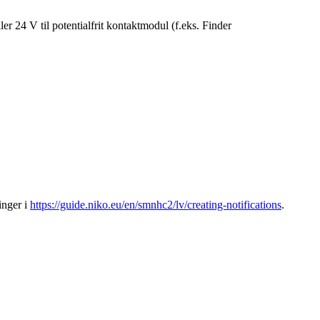
ler 24 V til potentialfrit kontaktmodul (f.eks. Finder
inger i
https://guide.niko.eu/en/smnhc2/lv/creating-notifications
.