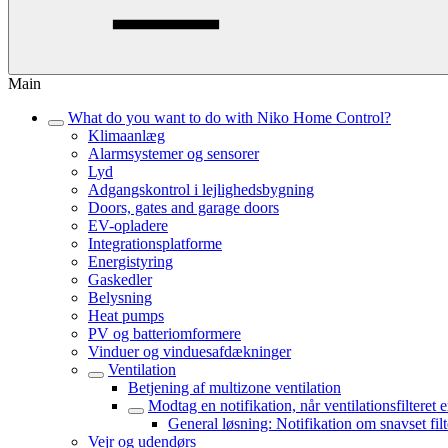
Main
What do you want to do with Niko Home Control?
Klimaanlæg
Alarmsystemer og sensorer
Lyd
Adgangskontrol i lejlighedsbygning
Doors, gates and garage doors
EV-opladere
Integrationsplatforme
Energistyring
Gaskedler
Belysning
Heat pumps
PV og batteriomformere
Vinduer og vinduesafdækninger
Ventilation
Betjening af multizone ventilation
Modtag en notifikation, når ventilationsfilteret e
General løsning: Notifikation om snavset filt
Vejr og udendørs