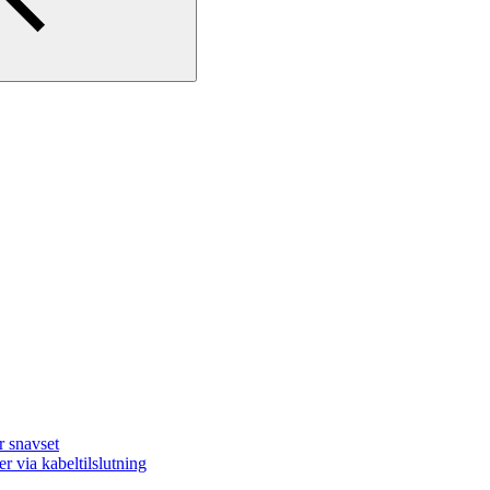
r snavset
er via kabeltilslutning