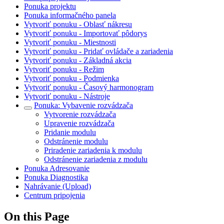
Ponuka projektu
Ponuka informačného panela
Vytvoriť ponuku - Oblasť nákresu
Vytvoriť ponuku - Importovať pôdorys
Vytvoriť ponuku - Miestnosti
Vytvoriť ponuku - Pridať ovládače a zariadenia
Vytvoriť ponuku - Základná akcia
Vytvoriť ponuku - Režim
Vytvoriť ponuku - Podmienka
Vytvoriť ponuku - Časový harmonogram
Vytvoriť ponuku - Nástroje
Ponuka: Vybavenie rozvádzača
Vytvorenie rozvádzača
Upravenie rozvádzača
Pridanie modulu
Odstránenie modulu
Priradenie zariadenia k modulu
Odstránenie zariadenia z modulu
Ponuka Adresovanie
Ponuka Diagnostika
Nahrávanie (Upload)
Centrum pripojenia
On this Page