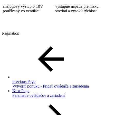
analógový výstup 0-10V
výstupné napätia pre nízku,
používaný vo ventilácii
strednú a vysokú rýchlosť
Pagination
Previous Page
Vytvoriť ponuku - Pridať ovládače a zariadenia
Next Page
Parametre ovládačov a zariadení