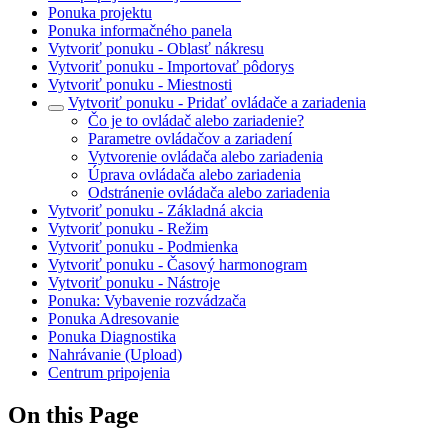
Ponuka projektu
Ponuka informačného panela
Vytvoriť ponuku - Oblasť nákresu
Vytvoriť ponuku - Importovať pôdorys
Vytvoriť ponuku - Miestnosti
Vytvoriť ponuku - Pridať ovládače a zariadenia
Čo je to ovládač alebo zariadenie?
Parametre ovládačov a zariadení
Vytvorenie ovládača alebo zariadenia
Úprava ovládača alebo zariadenia
Odstránenie ovládača alebo zariadenia
Vytvoriť ponuku - Základná akcia
Vytvoriť ponuku - Režim
Vytvoriť ponuku - Podmienka
Vytvoriť ponuku - Časový harmonogram
Vytvoriť ponuku - Nástroje
Ponuka: Vybavenie rozvádzača
Ponuka Adresovanie
Ponuka Diagnostika
Nahrávanie (Upload)
Centrum pripojenia
On this Page