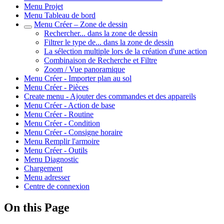
Menu Projet
Menu Tableau de bord
Menu Créer – Zone de dessin
Rechercher... dans la zone de dessin
Filtrer le type de... dans la zone de dessin
La sélection multiple lors de la création d'une action
Combinaison de Recherche et Filtre
Zoom / Vue panoramique
Menu Créer - Importer plan au sol
Menu Créer - Pièces
Create menu - Ajouter des commandes et des appareils
Menu Créer - Action de base
Menu Créer - Routine
Menu Créer - Condition
Menu Créer - Consigne horaire
Menu Remplir l'armoire
Menu Créer - Outils
Menu Diagnostic
Chargement
Menu adresser
Centre de connexion
On this Page