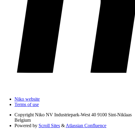
Niko website
Terms of use
Copyright
Niko NV Industriepark-West 40 9100 Sint-Niklaas
Belgium
Powered by
Scroll Sites
&
Atlassian Confluence